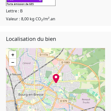
Lettre : B
Valeur : 8,00 kg CO
/m².an
2
Localisation du bien
+
−