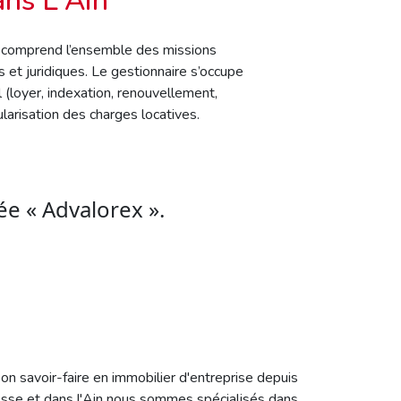
ans L'Ain
 comprend l’ensemble des missions
s et juridiques. Le gestionnaire s’occupe
l (loyer, indexation, renouvellement,
ularisation des charges locatives.
e « Advalorex ».
 savoir-faire en immobilier d'entreprise depuis
esse et dans l'Ain nous sommes spécialisés dans