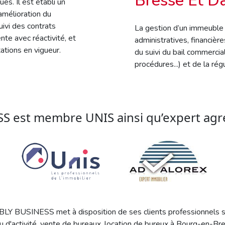
Bresse Et D
s. Il est établi un
amélioration du
uivi des contrats
La gestion d’un immeuble
ente avec réactivité, et
administratives, financière
ations en vigueur.
du suivi du bail commercia
procédures...) et de la rég
 est membre UNIS ainsi qu’expert agré
Y BUSINESS met à disposition de ses clients professionnels son
 d'activité, vente de bureaux, location de bureux à Bourg-en-Br