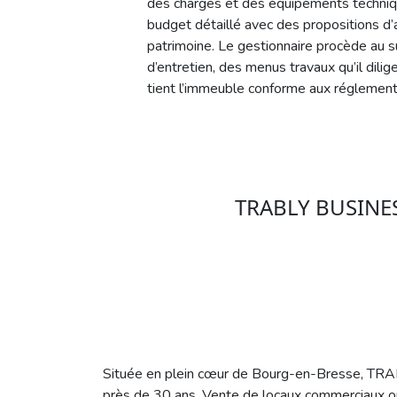
des charges et des équipements technique
budget détaillé avec des propositions d’
patrimoine. Le gestionnaire procède au s
d’entretien, des menus travaux qu’il dilig
tient l’immeuble conforme aux réglement
TRABLY BUSINESS
Située en plein cœur de Bourg-en-Bresse, TRABL
près de 30 ans. Vente de locaux commerciaux ou