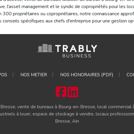
cative, l'asset management et le syndic de copropriétés pour les 
 300 propriétaires ou copropriétaires, notre connaissance appro
 conseils spécifiques aux chefs d'entreprise pour une gestion op
POS
NOS METIER
NOS HONORAIRES (PDF)
CO
-Bresse, vente de bureaux à Bourg-en-Bresse, local commercial à
dustriels à louer, espace de stockage à vendre, locaux profession
Bresse, Ain