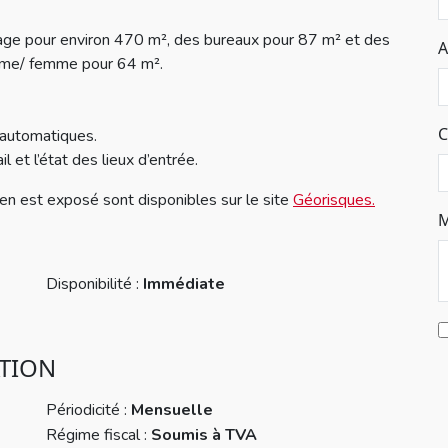
kage pour environ 470 m², des bureaux pour 87 m² et des
A
omme/ femme pour 64 m².
C
s automatiques.
 et l’état des lieux d’entrée.
ien est exposé sont disponibles sur le site
Géorisques.
M
Disponibilité :
Immédiate
ATION
Périodicité :
Mensuelle
Régime fiscal :
Soumis à TVA