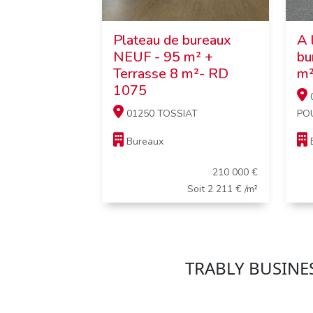
Plateau de bureaux
A 
NEUF - 95 m² +
bu
Terrasse 8 m²- RD
m²
1075
0
01250 TOSSIAT
POU
Bureaux
210 000 €
Soit 2 211 € /m²
TRABLY BUSINESS